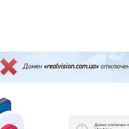
Домен
«realvision.com.ua»
отключе
Домен отключен п