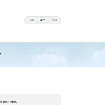
УКР
РУС
ENG
н
о причине: